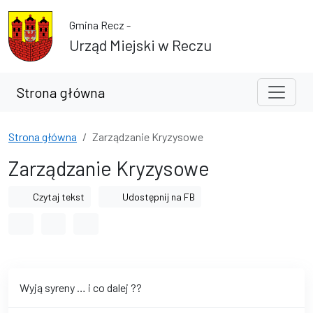
Przejdź do treści
Przejdź do wyszukiwarki
Gmina Recz -
Urząd Miejski w Reczu
Strona główna
Strona główna
Zarządzanie Kryzysowe
Zarządzanie Kryzysowe
Czytaj tekst
Udostępnij na FB
Odstęp między wyrazami
Odstęp między literami
Odstęp między wierszami
Wyją syreny … i co dalej ??