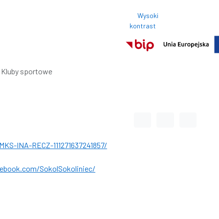
Wysoki
Rozmi
kontrast
Normalny roz
Kluby sportowe
Odstęp między wyrazami
Odstęp między li
Odstęp m
MKS-INA-RECZ-111271637241857/
ebook.com/SokolSokoliniec/