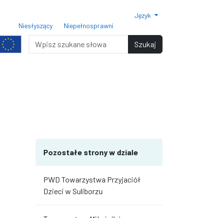
Język
ar czcionki 150%
Rozmiar czcionki 200%
Niesłyszący
Niepełnosprawni
miar czcionki
Wyszukiwarka
Szukaj
terami
iędzy wierszami
Pozostałe strony w dziale
PWD Towarzystwa Przyjaciół
Dzieci w Suliborzu