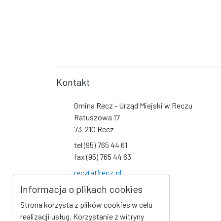
Kontakt
Gmina Recz - Urząd Miejski w Reczu
Ratuszowa 17
73-210 Recz
tel (95) 765 44 61
fax (95) 765 44 63
recz(at)recz.pl
Informacja o plikach cookies
Social Media
Strona korzysta z plików cookies w celu
Link do profilu na Facebook
Link do kanału na YouTube
realizacji usług. Korzystanie z witryny