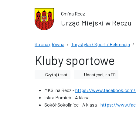
Przejdź do treści
Przejdź do wyszukiwarki
Gmina Recz -
Urząd Miejski w Reczu
Strona główna
Turystyka / Sport / Rekreacja
Kluby sportowe
Czytaj tekst
Udostępnij na FB
MKS Ina Recz -
https://www.facebook.com/
Iskra Pomień - A klasa
Sokół Sokoliniec - A klasa -
https://www.fac