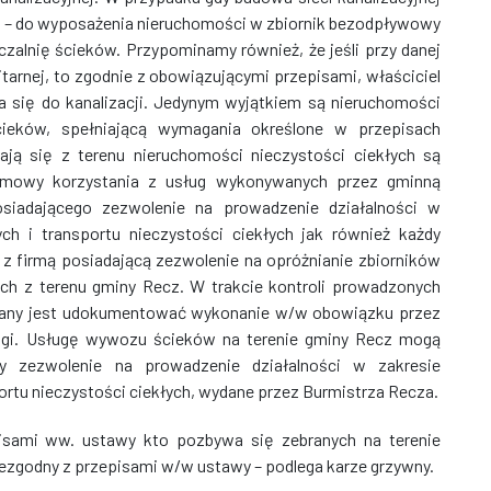
na – do wyposażenia nieruchomości w zbiornik bezodpływowy
zalnię ścieków. Przypominamy również, że jeśli przy danej
tarnej, to zgodnie z obowiązującymi przepisami, właściciel
a się do kanalizacji. Jedynym wyjątkiem są nieruchomości
eków, spełniającą wymagania określone w przepisach
ają się z terenu nieruchomości nieczystości ciekłych są
mowy korzystania z usług wykonywanych przez gminną
osiadającego zezwolenie na prowadzenie działalności w
ch i transportu nieczystości ciekłych jak również każdy
z firmą posiadającą zezwolenie na opróżnianie zbiorników
ych z terenu gminy Recz. W trakcie kontroli prowadzonych
zany jest udokumentować wykonanie w/w obowiązku przez
gi. Usługę wywozu ścieków na terenie gminy Recz mogą
cy zezwolenie na prowadzenie działalności w zakresie
rtu nieczystości ciekłych, wydane przez Burmistrza Recza.
isami ww. ustawy kto pozbywa się zebranych na terenie
ezgodny z przepisami w/w ustawy – podlega karze grzywny.