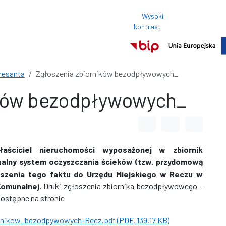
Wysoki
Rozmi
kontrast
Normalny roz
eresanta
Zgłoszenia zbiorników bezodpływowych_
ików bezodpływowych_
Odstęp między wyrazami
Odstęp między li
Odstęp m
łaściciel nieruchomości wyposażonej w zbiornik
ualny system oczyszczania ścieków (tzw. przydomową
oszenia tego faktu do Urzędu Miejskiego w Reczu w
Komunalnej.
Druki zgłoszenia zbiornika bezodpływowego –
dostępne na stronie
rnikow_bezodpywowych-Recz.pdf (PDF, 139.17 KB)