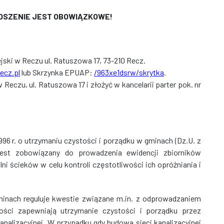
ŁOSZENIE JEST OBOWIĄZKOWE!
jski w Reczu ul. Ratuszowa 17, 73-210 Recz.
ecz.pl
lub Skrzynka EPUAP:
/963xe1dsrw/skrytka
.
Reczu, ul. Ratuszowa 17 i złożyć w kancelarii parter pok. nr
1996 r. o utrzymaniu czystości i porządku w gminach (Dz.U. z
est zobowiązany do prowadzenia ewidencji zbiorników
ścieków w celu kontroli częstotliwości ich opróżniania i
minach reguluje kwestie związane m.in. z odprowadzaniem
ości zapewniają utrzymanie czystości i porządku przez
kanalizacyjnej. W przypadku gdy budowa sieci kanalizacyjnej