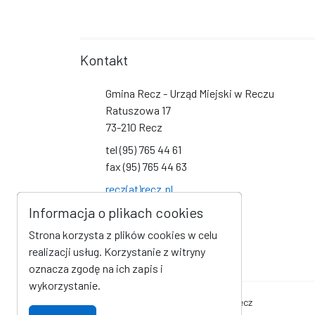
Kontakt
Gmina Recz - Urząd Miejski w Reczu
Ratuszowa 17
73-210 Recz
tel (95) 765 44 61
fax (95) 765 44 63
recz(at)recz.pl
Informacja o plikach cookies
Social Media
Strona korzysta z plików cookies w celu
Link do profilu na Facebook
Link do kanału na YouTube
realizacji usług. Korzystanie z witryny
oznacza zgodę na ich zapis i
wykorzystanie.
Oficjalna strona internetowa Gminy Recz