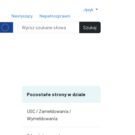
Język
ar czcionki 150%
Rozmiar czcionki 200%
Niesłyszący
Niepełnosprawni
miar czcionki
Wyszukiwarka
Szukaj
terami
iędzy wierszami
Pozostałe strony w dziale
USC / Zameldowania /
Wymeldowania