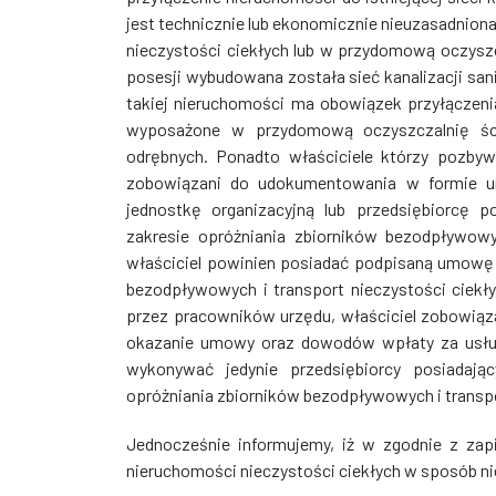
jest technicznie lub ekonomicznie nieuzasadnio
nieczystości ciekłych lub w przydomową oczyszc
posesji wybudowana została sieć kanalizacji sani
takiej nieruchomości ma obowiązek przyłączeni
wyposażone w przydomową oczyszczalnię ści
odrębnych. Ponadto właściciele którzy pozbyw
zobowiązani do udokumentowania w formie u
jednostkę organizacyjną lub przedsiębiorcę p
zakresie opróżniania zbiorników bezodpływowy
właściciel powinien posiadać podpisaną umowę 
bezodpływowych i transport nieczystości ciekł
przez pracowników urzędu, właściciel zobowią
okazanie umowy oraz dowodów wpłaty za usłu
wykonywać jedynie przedsiębiorcy posiadają
opróżniania zbiorników bezodpływowych i transpo
Jednocześnie informujemy, iż w zgodnie z zap
nieruchomości nieczystości ciekłych w sposób ni