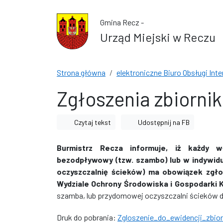
Przejdź do treści
Przejdź do wyszukiwarki
Gmina Recz -
Urząd Miejski w Reczu
Strona główna
elektroniczne Biuro Obsługi Int
Zgłoszenia zbiorn
Czytaj tekst
Udostępnij na FB
Burmistrz Recza informuje, iż każdy w
bezodpływowy (tzw. szambo) lub w indywid
oczyszczalnię ścieków) ma obowiązek zgł
Wydziale Ochrony Środowiska i Gospodarki 
szamba, lub przydomowej oczyszczalni ścieków 
Druk do pobrania:
Zgloszenie_do_ewidencji_zbio