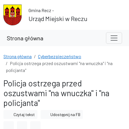
Przejdź do treści
Przejdź do wyszukiwarki
Gmina Recz -
Urząd Miejski w Reczu
Strona główna
Strona główna
Cyberbezpieczeństwo
Policja ostrzega przed oszustwami "na wnuczka" i "na
policjanta"
Policja ostrzega przed
oszustwami "na wnuczka" i "na
policjanta"
Czytaj tekst
Udostępnij na FB
Odstęp między wyrazami
Odstęp między literami
Odstęp między wierszami