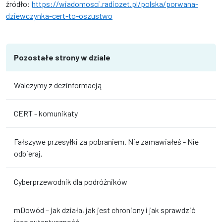
źródło:
https://wiadomosci.radiozet.pl/polska/porwana-
dziewczynka-cert-to-oszustwo
Pozostałe strony w dziale
Walczymy z dezinformacją
CERT - komunikaty
Fałszywe przesyłki za pobraniem. Nie zamawiałeś - Nie
odbieraj.
Cyberprzewodnik dla podróżników
mDowód – jak działa, jak jest chroniony i jak sprawdzić
jego autentyczność