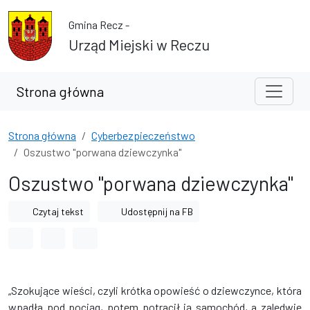
Przejdź do treści
Przejdź do wyszukiwarki
Gmina Recz -
Urząd Miejski w Reczu
Strona główna
Strona główna
Cyberbezpieczeństwo
Oszustwo "porwana dziewczynka"
Oszustwo "porwana dziewczynka"
Czytaj tekst
Udostępnij na FB
Odstęp między wyrazami
Odstęp między literami
Odstęp między wierszami
„Szokujące wieści, czyli krótka opowieść o dziewczynce, która
wpadła pod pociąg, potem potracił ją samochód, a zaledwie