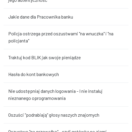
Jakie dane dla Pracownika banku
Policja ostrzega przed oszustwami "na wnuczka" i "na
policjanta"
Traktuj kod BLIK jak swoje pieniądze
Hasła do kont bankowych
Nie udostępniaj danych logowania - I nie instaluj
nieznanego oprogramowania
Oszuści "podrabiają" głosy naszych znajomych
Oszustwo "na przewałkę" - czyli gotówka na ziemi