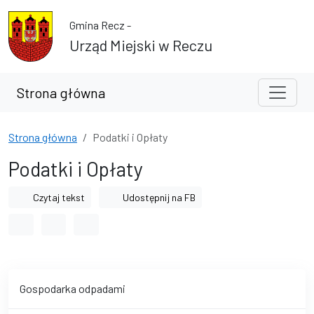
Przejdź do treści
Przejdź do wyszukiwarki
Gmina Recz -
Urząd Miejski w Reczu
Strona główna
Strona główna
Podatki i Opłaty
Podatki i Opłaty
Czytaj tekst
Udostępnij na FB
Odstęp między wyrazami
Odstęp między literami
Odstęp między wierszami
Gospodarka odpadami