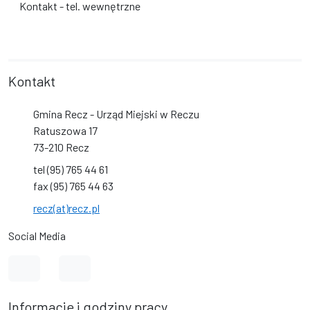
Kontakt - tel. wewnętrzne
Kontakt
Gmina Recz - Urząd Miejski w Reczu
Ratuszowa 17
73-210 Recz
tel (95) 765 44 61
fax (95) 765 44 63
recz(at)recz.pl
Social Media
Link do profilu na Facebook
Link do kanału na YouTube
Informacje i godziny pracy