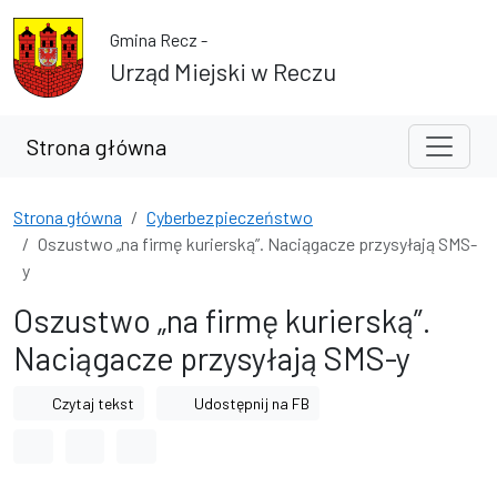
Przejdź do treści
Przejdź do wyszukiwarki
Gmina Recz -
Urząd Miejski w Reczu
Strona główna
Strona główna
Cyberbezpieczeństwo
Oszustwo „na firmę kurierską”. Naciągacze przysyłają SMS-
y
Oszustwo „na firmę kurierską”.
Naciągacze przysyłają SMS-y
Czytaj tekst
Udostępnij na FB
Odstęp między wyrazami
Odstęp między literami
Odstęp między wierszami