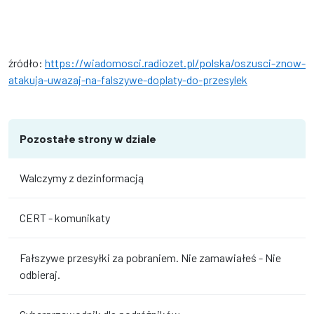
źródło:
https://wiadomosci.radiozet.pl/polska/oszusci-znow-
atakuja-uwazaj-na-falszywe-doplaty-do-przesylek
Pozostałe strony w dziale
Walczymy z dezinformacją
CERT - komunikaty
Fałszywe przesyłki za pobraniem. Nie zamawiałeś - Nie
odbieraj.