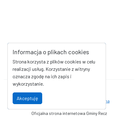
Informacja o plikach cookies
Strona korzysta z plików cookies w celu
realizacji usług. Korzystanie z witryny
oznacza zgodę na ich zapis i
wykorzystanie.
Mapa strony
Kanał RSS
Akceptuję
Deklaracja dostępności
Strona archiwalna
Oficjalna strona internetowa Gminy Recz
© Gmina Recz - Urząd Miejski w Reczu. Wszystkie prawa zastrzeżone.
Wykonanie i obsługa techniczna
AlfaTV - Portal