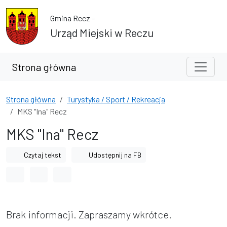
Przejdź do treści
Przejdź do wyszukiwarki
Gmina Recz -
Urząd Miejski w Reczu
Strona główna
Strona główna
Turystyka / Sport / Rekreacja
MKS "Ina" Recz
MKS "Ina" Recz
Czytaj tekst
Udostępnij na FB
Odstęp między wyrazami
Odstęp między literami
Odstęp między wierszami
Brak informacji. Zapraszamy wkrótce.