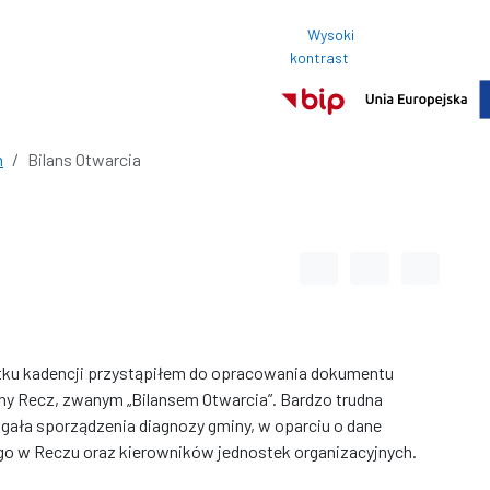
Wysoki
Rozmi
kontrast
Normalny roz
h
Bilans Otwarcia
Odstęp między wyrazami
Odstęp między li
Odstęp m
ątku kadencji przystąpiłem do opracowania dokumentu
y Recz, zwanym „Bilansem Otwarcia”. Bardzo trudna
agała sporządzenia diagnozy gminy, w oparciu o dane
o w Reczu oraz kierowników jednostek organizacyjnych.