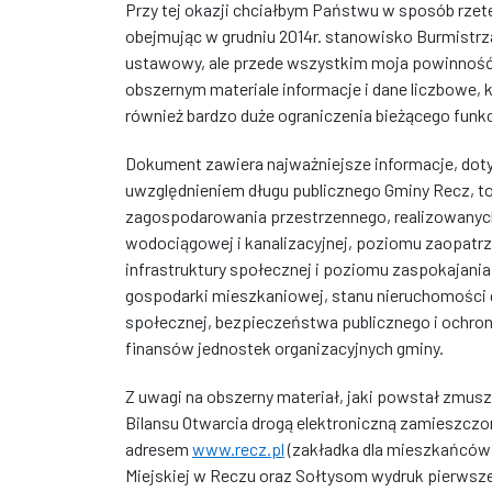
Przy tej okazji chciałbym Państwu w sposób rzete
obejmując w grudniu 2014r. stanowisko Burmistr
ustawowy, ale przede wszystkim moja powinnoś
obszernym materiale informacje i dane liczbowe,
również bardzo duże ograniczenia bieżącego funk
Dokument zawiera najważniejsze informacje, dot
uwzględnieniem długu publicznego Gminy Recz, 
zagospodarowania przestrzennego, realizowanych 
wodociągowej i kanalizacyjnej, poziomu zaopatrze
infrastruktury społecznej i poziomu zaspokajani
gospodarki mieszkaniowej, stanu nieruchomości 
społecznej, bezpieczeństwa publicznego i ochron
finansów jednostek organizacyjnych gminy.
Z uwagi na obszerny materiał, jaki powstał zmus
Bilansu Otwarcia drogą elektroniczną zamieszczon
adresem
www.recz.pl
(zakładka dla mieszkańców)
Miejskiej w Reczu oraz Sołtysom wydruk pierwsz