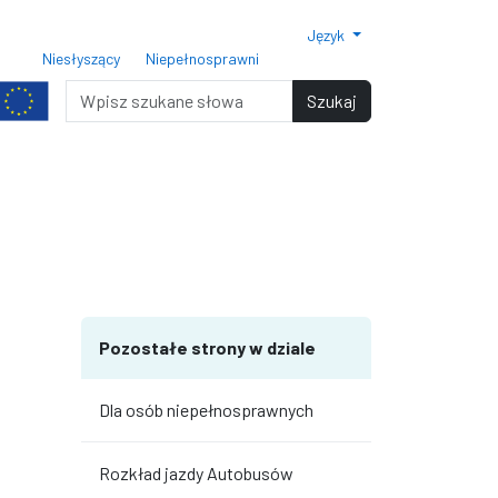
Język
ar czcionki 150%
Rozmiar czcionki 200%
Niesłyszący
Niepełnosprawni
miar czcionki
Wyszukiwarka
Szukaj
terami
iędzy wierszami
Pozostałe strony w dziale
Dla osób niepełnosprawnych
Rozkład jazdy Autobusów