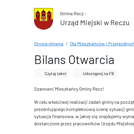
Przejdź do treści
Przejdź do wyszukiwarki
Gmina Recz -
Urząd Miejski w Reczu
Strona główna
Dla Mieszkańców i Przejezdnyc
Bilans Otwarcia
Czytaj tekst
Udostępnij na FB
Szanowni Mieszkańcy Gminy Recz!
W celu właściwej realizacji zadań gminy na pocz
prezentującego kompleksową ocenę sytuacji gmin
sytuacja finansowa, w jakiej się znajdujemy wym
dostarczone przez pracowników Urzędu Miejskieg