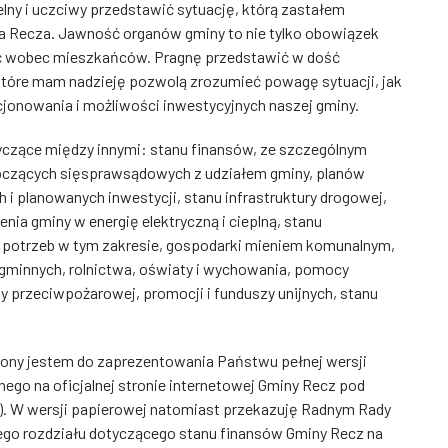
lny i uczciwy przedstawić sytuację, którą zastałem
za Recza. Jawność organów gminy to nie tylko obowiązek
ć wobec mieszkańców. Pragnę przedstawić w dość
 które mam nadzieję pozwolą zrozumieć powagę sytuacji, jak
cjonowania i możliwości inwestycyjnych naszej gminy.
yczące między innymi: stanu finansów, ze szczególnym
toczących sięsprawsądowych z udziałem gminy, planów
i planowanych inwestycji, stanu infrastruktury drogowej,
nia gminy w energię elektryczną i cieplną, stanu
a potrzeb w tym zakresie, gospodarki mieniem komunalnym,
gminnych, rolnictwa, oświaty i wychowania, pomocy
y przeciwpożarowej, promocji i funduszy unijnych, stanu
zony jestem do zaprezentowania Państwu pełnej wersji
ego na oficjalnej stronie internetowej Gminy Recz pod
. W wersji papierowej natomiast przekazuję Radnym Rady
ego rozdziału dotyczącego stanu finansów Gminy Recz na