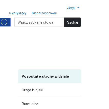
Język
ar czcionki 150%
Rozmiar czcionki 200%
Niesłyszący
Niepełnosprawni
miar czcionki
Wyszukiwarka
Szukaj
terami
iędzy wierszami
Pozostałe strony w dziale
Urząd Miejski
Burmistrz