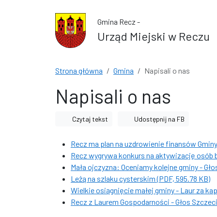
Przejdź do treści
Przejdź do wyszukiwarki
Gmina Recz -
Urząd Miejski w Reczu
Strona główna
Gmina
Napisali o nas
Napisali o nas
Czytaj tekst
Udostępnij na FB
Recz ma plan na uzdrowienie finansów Gminy 
Recz wygrywa konkurs na aktywizację osób b
Mała ojczyzna: Oceniamy kolejne gminy - Głos
Leżą na szlaku cysterskim (PDF, 595.78 KB)
Wielkie osiągnięcie małej gminy - Laur za kapi
Recz z Laurem Gospodarności - Głos Szczeci