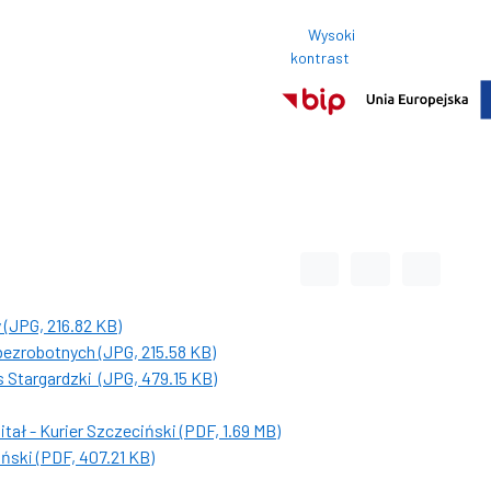
Wysoki
Rozmi
kontrast
Normalny roz
Odstęp między wyrazami
Odstęp między li
Odstęp m
(JPG, 216.82 KB)
ezrobotnych (JPG, 215.58 KB)
 Stargardzki (JPG, 479.15 KB)
tał - Kurier Szczeciński (PDF, 1.69 MB)
ński (PDF, 407.21 KB)