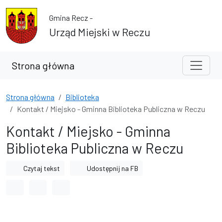
Przejdź do treści
Przejdź do wyszukiwarki
Gmina Recz -
Urząd Miejski w Reczu
Strona główna
Strona główna
Biblioteka
Kontakt / Miejsko - Gminna Biblioteka Publiczna w Reczu
Kontakt / Miejsko - Gminna
Biblioteka Publiczna w Reczu
Czytaj tekst
Udostępnij na FB
Odstęp między wyrazami
Odstęp między literami
Odstęp między wierszami