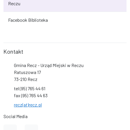
Reczu
Facebook Biblioteka
Kontakt
Gmina Recz - Urząd Miejski w Reczu
Ratuszowa 17
73-210 Recz
tel (95) 765 44 61
fax (95) 765 44 63
recz(at)recz.pl
Social Media
Link do profilu na Facebook
Link do kanału na YouTube