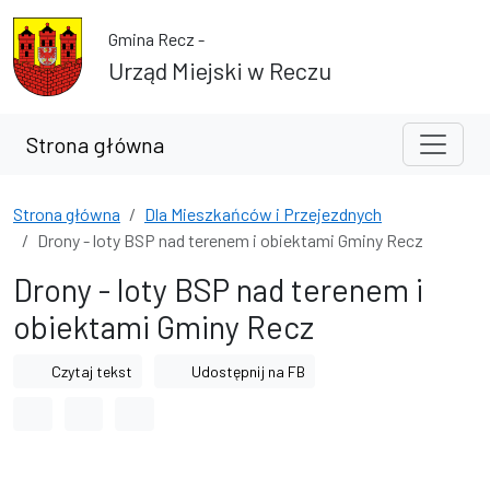
Przejdź do treści
Przejdź do wyszukiwarki
Gmina Recz -
Urząd Miejski w Reczu
Strona główna
Strona główna
Dla Mieszkańców i Przejezdnych
Drony - loty BSP nad terenem i obiektami Gminy Recz
Drony - loty BSP nad terenem i
obiektami Gminy Recz
Czytaj tekst
Udostępnij na FB
Odstęp między wyrazami
Odstęp między literami
Odstęp między wierszami