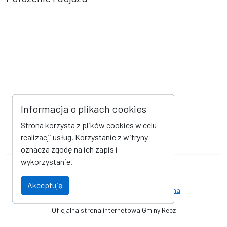
Informacja o plikach cookies
Strona korzysta z plików cookies w celu
realizacji usług. Korzystanie z witryny
oznacza zgodę na ich zapis i
wykorzystanie.
Mapa strony
Kanał RSS
Akceptuję
Deklaracja dostępności
Strona archiwalna
Oficjalna strona internetowa Gminy Recz
© Gmina Recz - Urząd Miejski w Reczu. Wszystkie prawa zastrzeżone.