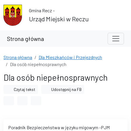
Przejdź do treści
Przejdź do wyszukiwarki
Gmina Recz -
Urząd Miejski w Reczu
Strona główna
Strona główna
Dla Mieszkańców i Przejezdnych
Dla osób niepełnosprawnych
Dla osób niepełnosprawnych
Czytaj tekst
Udostępnij na FB
Odstęp między wyrazami
Odstęp między literami
Odstęp między wierszami
Poradnik Bezpieczeństwa w języku migowym -PJM