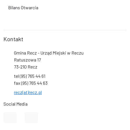
Bilans Otwarcia
Kontakt
Gmina Recz - Urząd Miejski w Reczu
Ratuszowa 17
73-210 Recz
tel (95) 765 44 61
fax (95) 765 44 63
recz(at)recz.pl
Social Media
Link do profilu na Facebook
Link do kanału na YouTube