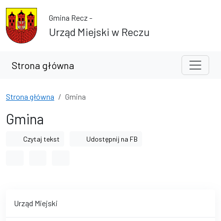
Przejdź do treści
Przejdź do wyszukiwarki
Gmina Recz -
Urząd Miejski w Reczu
Strona główna
Strona główna
Gmina
Gmina
Czytaj tekst
Udostępnij na FB
Odstęp między wyrazami
Odstęp między literami
Odstęp między wierszami
Urząd Miejski