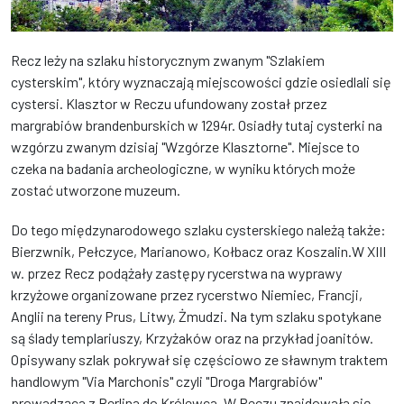
Recz leży na szlaku historycznym zwanym "Szlakiem
cysterskim", który wyznaczają miejscowości gdzie osiedlali się
cystersi. Klasztor w Reczu ufundowany został przez
margrabiów brandenburskich w 1294r. Osiadły tutaj cysterki na
wzgórzu zwanym dzisiaj "Wzgórze Klasztorne". Miejsce to
czeka na badania archeologiczne, w wyniku których może
zostać utworzone muzeum.
Do tego międzynarodowego szlaku cysterskiego należą także:
Bierzwnik, Pełczyce, Marianowo, Kołbacz oraz Koszalin.W XIII
w. przez Recz podążały zastępy rycerstwa na wyprawy
krzyżowe organizowane przez rycerstwo Niemiec, Francji,
Anglii na tereny Prus, Litwy, Żmudzi. Na tym szlaku spotykane
są ślady templariuszy, Krzyżaków oraz na przykład joanitów.
Opisywany szlak pokrywał się częściowo ze sławnym traktem
handlowym "Via Marchonis" czyli "Droga Margrabiów"
prowadząca z Berlina do Królewca. W Reczu znajdowała się