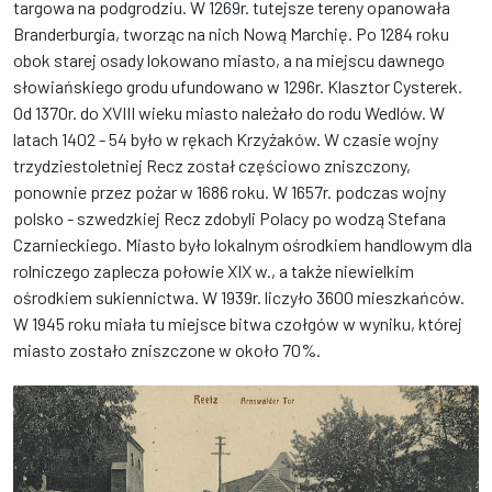
targowa na podgrodziu. W 1269r. tutejsze tereny opanowała
Branderburgia, tworząc na nich Nową Marchię. Po 1284 roku
obok starej osady lokowano miasto, a na miejscu dawnego
słowiańskiego grodu ufundowano w 1296r. Klasztor Cysterek.
Od 1370r. do XVIII wieku miasto należało do rodu Wedlów. W
latach 1402 - 54 było w rękach Krzyżaków. W czasie wojny
trzydziestoletniej Recz został częściowo zniszczony,
ponownie przez pożar w 1686 roku. W 1657r. podczas wojny
polsko - szwedzkiej Recz zdobyli Polacy po wodzą Stefana
Czarnieckiego. Miasto było lokalnym ośrodkiem handlowym dla
rolniczego zaplecza połowie XIX w., a także niewielkim
ośrodkiem sukiennictwa. W 1939r. liczyło 3600 mieszkańców.
W 1945 roku miała tu miejsce bitwa czołgów w wyniku, której
miasto zostało zniszczone w około 70%.