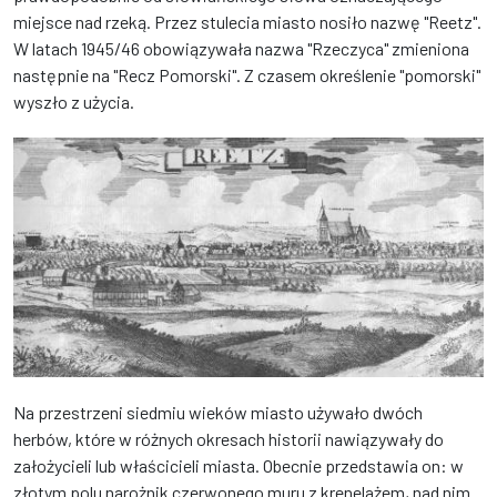
miejsce nad rzeką. Przez stulecia miasto nosiło nazwę "Reetz".
W latach 1945/46 obowiązywała nazwa "Rzeczyca" zmieniona
następnie na "Recz Pomorski". Z czasem określenie "pomorski"
wyszło z użycia.
Na przestrzeni siedmiu wieków miasto używało dwóch
herbów, które w różnych okresach historii nawiązywały do
założycieli lub właścicieli miasta. Obecnie przedstawia on: w
złotym polu narożnik czerwonego muru z krenelażem, nad nim