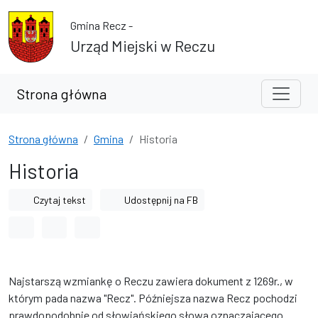
Przejdź do treści
Przejdź do wyszukiwarki
Gmina Recz -
Urząd Miejski w Reczu
Strona główna
Strona główna
Gmina
Historia
Historia
Czytaj tekst
Udostępnij na FB
Odstęp między wyrazami
Odstęp między literami
Odstęp między wierszami
Najstarszą wzmiankę o Reczu zawiera dokument z 1269r., w
którym pada nazwa "Recz". Późniejsza nazwa Recz pochodzi
prawdopodobnie od słowiańskiego słowa oznaczającego