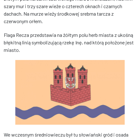
szary mur i trzy szare wieże o czterech oknach i czarnych
dachach. Na murze wieży środkowej srebrna tarcza z
czerwonym orłem.
Flaga Recza przedstawia na żółtym polu herb miasta z ukośną
błękitną linią symbolizującą rzekę Inę, nad którą położone jest
miasto.
We wczesnym średniowieczu był tu słowiański gród i osada