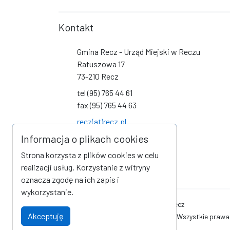
Kontakt
Gmina Recz - Urząd Miejski w Reczu
Ratuszowa 17
73-210 Recz
tel (95) 765 44 61
fax (95) 765 44 63
recz(at)recz.pl
Informacja o plikach cookies
Social Media
Strona korzysta z plików cookies w celu
Link do profilu na Facebook
Link do kanału na YouTube
realizacji usług. Korzystanie z witryny
oznacza zgodę na ich zapis i
wykorzystanie.
Oficjalna strona internetowa Gminy Recz
Akceptuję
© Gmina Recz - Urząd Miejski w Reczu. Wszystkie prawa
AlfaTV - Portal