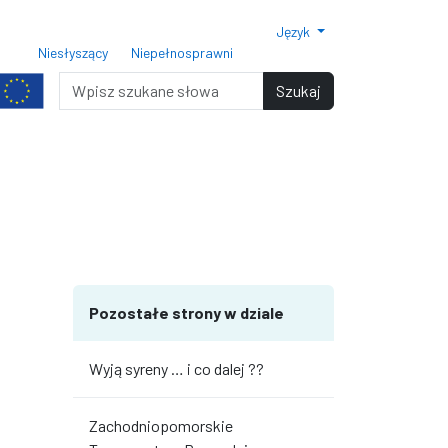
Język
ar czcionki 150%
Rozmiar czcionki 200%
Niesłyszący
Niepełnosprawni
miar czcionki
Wyszukiwarka
Szukaj
terami
iędzy wierszami
Pozostałe strony w dziale
Wyją syreny … i co dalej ??
Zachodniopomorskie