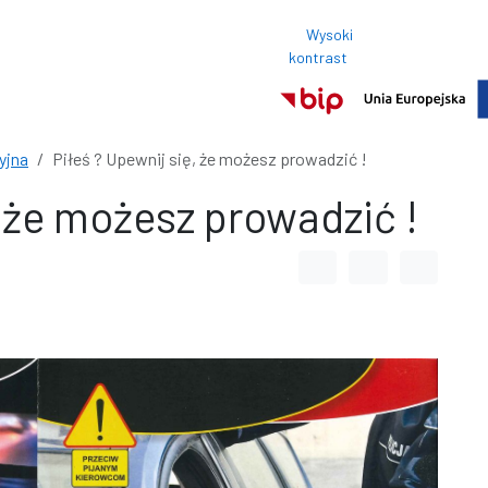
Wysoki
Rozmi
kontrast
Normalny roz
yjna
Piłeś ? Upewnij się, że możesz prowadzić !
, że możesz prowadzić !
Odstęp między wyrazami
Odstęp między li
Odstęp m