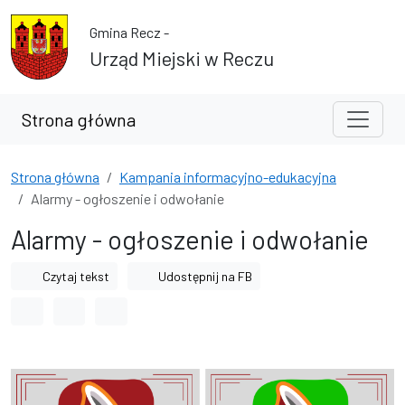
Przejdź do treści
Przejdź do wyszukiwarki
Gmina Recz -
Urząd Miejski w Reczu
Strona główna
Strona główna
Kampania informacyjno-edukacyjna
Alarmy - ogłoszenie i odwołanie
Alarmy - ogłoszenie i odwołanie
Czytaj tekst
Udostępnij na FB
Odstęp między wyrazami
Odstęp między literami
Odstęp między wierszami