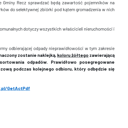
nie Gminy Recz sprawdzać będą zawartość pojemników na
rków do selektywnej zbiórki pod kątem gromadzenia w nich
munalnych dotyczy wszystkich właścicieli nieruchomości i
rmy odbierającej odpady nieprawidłowości w tym zakresie
aczony zostanie naklejką,
koloru żółtego
zawierającą
sortowania odpadów. Prawidłowo posegregowane
zową podczas kolejnego odbioru, który odbędzie się
v.pl/GetActPdf