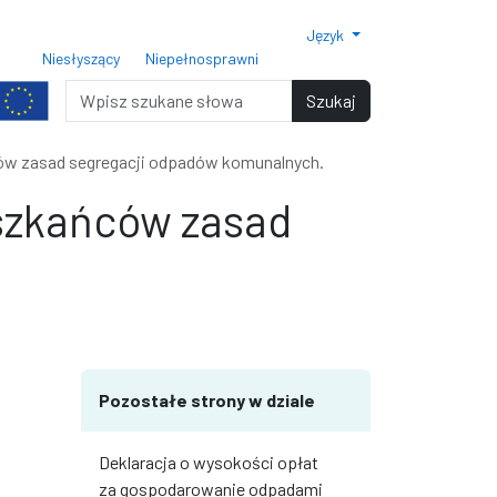
Język
ar czcionki 150%
Rozmiar czcionki 200%
Niesłyszący
Niepełnosprawni
miar czcionki
Wyszukiwarka
Szukaj
ców zasad segregacji odpadów komunalnych.
eszkańców zasad
terami
iędzy wierszami
Pozostałe strony w dziale
Deklaracja o wysokości opłat
za gospodarowanie odpadami