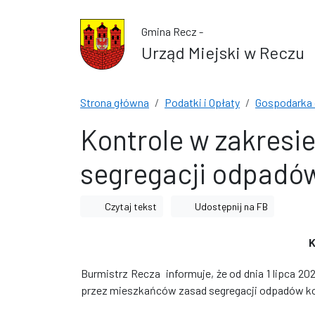
Przejdź do treści
Przejdź do wyszukiwarki
Gmina Recz -
Urząd Miejski w Reczu
Strona główna
Podatki i Opłaty
Gospodarka
Kontrole w zakresi
segregacji odpadó
Czytaj tekst
Udostępnij na FB
Burmistrz Recza informuje, że od dnia 1 lipca 20
przez mieszkańców zasad segregacji odpadów k