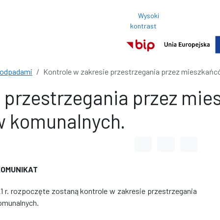
Wysoki
Rozmi
kontrast
Normalny roz
 odpadami
Kontrole w zakresie przestrzegania przez mieszkań
e przestrzegania przez mi
w komunalnych.
Odstęp między wyrazami
Odstęp między li
Odstęp m
KOMUNIKAT
21 r. rozpoczęte zostaną kontrole w zakresie przestrzegania
omunalnych.