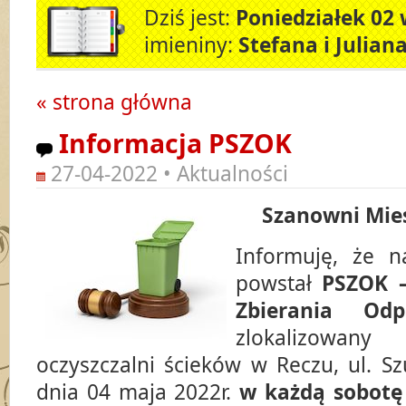
Dziś jest:
Poniedziałek 02 
imieniny:
Stefana i Julian
« strona główna
Informacja PSZOK
27-04-2022 • Aktualności
Szanowni Mie
Informuję, że 
powstał
PSZOK 
Zbierania Od
zlokalizowan
oczyszczalni ścieków w Reczu, ul. S
dnia 04 maja 2022r.
w każdą sobotę