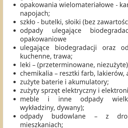
opakowania wielomateriałowe - kar
napojach;
szkło - butelki, słoiki (bez zawartości
odpady ulegające biodegrad
opakowaniowe
ulegające biodegradacji oraz o
kuchenne, trawa;
leki – (przeterminowane, niezużyte)
chemikalia – resztki farb, lakierów,
zużyte baterie i akumulatory;
zużyty sprzęt elektryczny i elektron
meble i inne odpady wielko
wykładziny, dywany);
odpady budowlane – z dro
mieszkaniach;