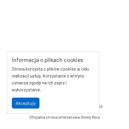
Informacja o plikach cookies
Strona korzysta z plików cookies w celu
realizacji usług. Korzystanie z witryny
oznacza zgodę na ich zapis i
wykorzystanie.
Mapa strony
Kanał RSS
Akceptuję
Deklaracja dostępności
Strona archiwalna
Oficjalna strona internetowa Gminy Recz
© Gmina Recz - Urząd Miejski w Reczu. Wszystkie prawa zastrzeżone.