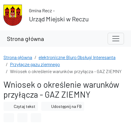
Przejdź do treści
Przejdź do wyszukiwarki
Gmina Recz -
Urząd Miejski w Reczu
Strona główna
Strona główna
elektroniczne Biuro Obsługi Interesanta
Przyłącze gazu ziemnego
Wniosek o określenie warunków przyłącza - GAZ ZIEMNY
Wniosek o określenie warunków
przyłącza - GAZ ZIEMNY
Czytaj tekst
Udostępnij na FB
Odstęp między wyrazami
Odstęp między literami
Odstęp między wierszami