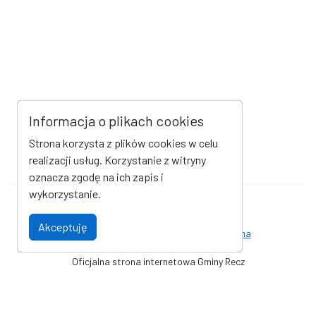
Informacja o plikach cookies
Strona korzysta z plików cookies w celu
realizacji usług. Korzystanie z witryny
oznacza zgodę na ich zapis i
wykorzystanie.
Mapa strony
Kanał RSS
Akceptuję
Deklaracja dostępności
Strona archiwalna
Oficjalna strona internetowa Gminy Recz
© Gmina Recz - Urząd Miejski w Reczu. Wszystkie prawa zastrzeżone.
Wykonanie i obsługa techniczna
AlfaTV - Portal