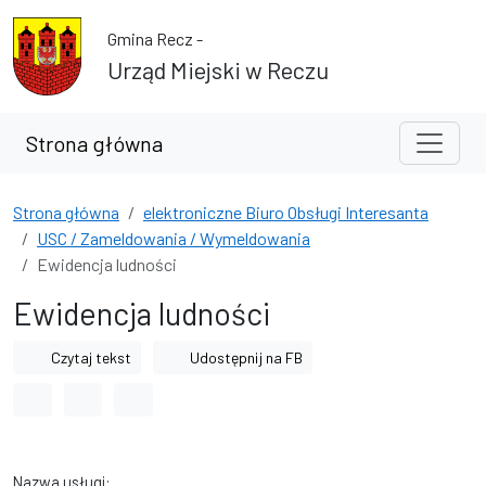
Przejdź do treści
Przejdź do wyszukiwarki
Gmina Recz -
Urząd Miejski w Reczu
Strona główna
Strona główna
elektroniczne Biuro Obsługi Interesanta
USC / Zameldowania / Wymeldowania
Ewidencja ludności
Ewidencja ludności
Czytaj tekst
Udostępnij na FB
Odstęp między wyrazami
Odstęp między literami
Odstęp między wierszami
Nazwa usługi: