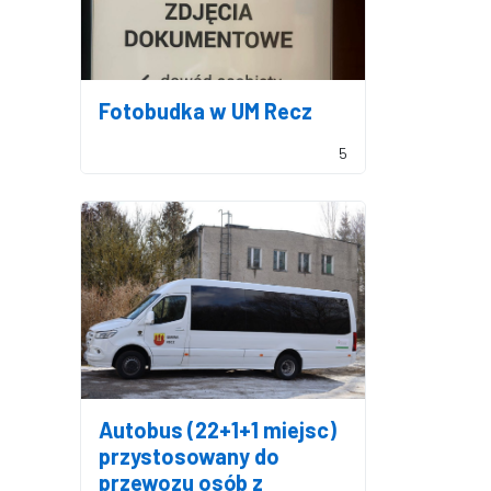
Fotobudka w UM Recz
5
Autobus (22+1+1 miejsc)
przystosowany do
przewozu osób z