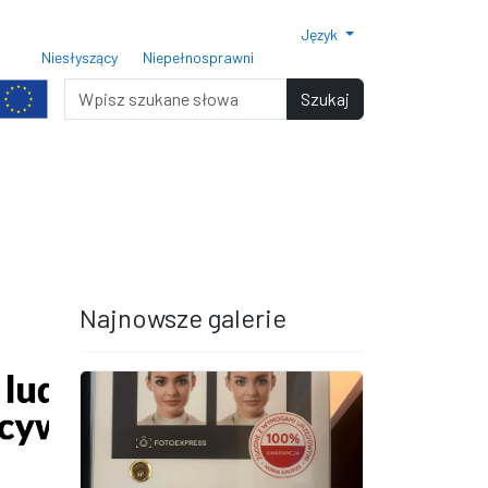
Język
ar czcionki 150%
Rozmiar czcionki 200%
Niesłyszący
Niepełnosprawni
miar czcionki
Wyszukiwarka
Szukaj
Najnowsze galerie