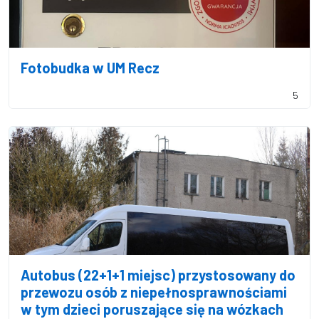
Fotobudka w UM Recz
5
Autobus (22+1+1 miejsc) przystosowany do
przewozu osób z niepełnosprawnościami
w tym dzieci poruszające się na wózkach