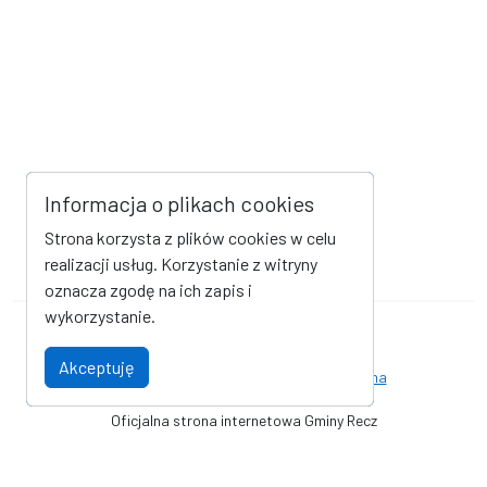
Informacja o plikach cookies
Strona korzysta z plików cookies w celu
realizacji usług. Korzystanie z witryny
oznacza zgodę na ich zapis i
wykorzystanie.
Mapa strony
Kanał RSS
Akceptuję
Deklaracja dostępności
Strona archiwalna
Oficjalna strona internetowa Gminy Recz
© Gmina Recz - Urząd Miejski w Reczu. Wszystkie prawa zastrzeżone.
Wykonanie i obsługa techniczna
AlfaTV - Portal