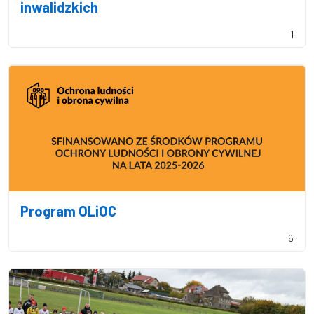
inwalidzkich
1
Program OLiOC
6