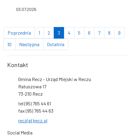
03.07.2026
strona
strona
strona
(bieżąca strona)
strona
strona
strona
strona
strona
strona
Poprzednia
1
2
3
4
5
6
7
8
9
strona
strona
strona
10
Następna
Ostatnia
Kontakt
Gmina Recz - Urząd Miejski w Reczu
Ratuszowa 17
73-210 Recz
tel (95) 765 44 61
fax (95) 765 44 63
recz(at)recz.pl
Social Media