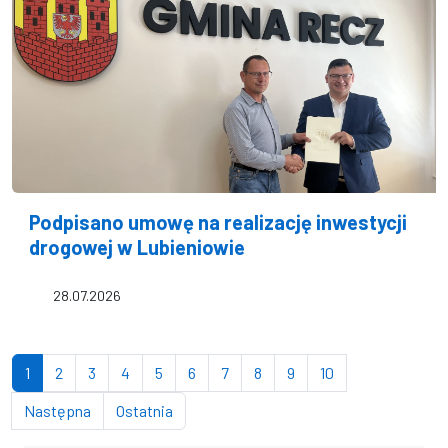
Podpisano umowę na realizację inwestycji
drogowej w Lubieniowie
28.07.2026
(bieżąca strona)
strona
strona
strona
strona
strona
strona
strona
strona
strona
1
2
3
4
5
6
7
8
9
10
strona
strona
Następna
Ostatnia