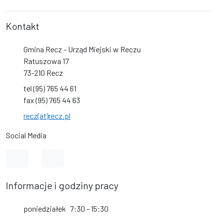
Kontakt
Gmina Recz - Urząd Miejski w Reczu
Ratuszowa 17
73-210 Recz
tel (95) 765 44 61
fax (95) 765 44 63
recz(at)recz.pl
Social Media
Link do profilu na Facebook
Link do kanału na YouTube
Informacje i godziny pracy
poniedziałek
7:30 - 15:30