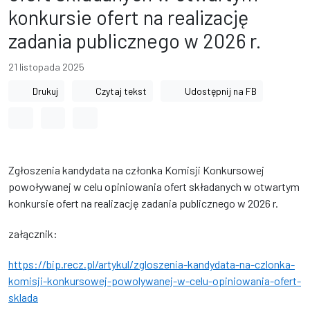
konkursie ofert na realizację
zadania publicznego w 2026 r.
21 listopada 2025
Drukuj
Czytaj tekst
Udostępnij na FB
Odstęp między wyrazami
Odstęp między literami
Odstęp między wierszami
Zgłoszenia kandydata na członka Komisji Konkursowej
powoływanej w celu opiniowania ofert składanych w otwartym
konkursie ofert na realizację zadania publicznego w 2026 r.
załącznik:
https://bip.recz.pl/artykul/zgloszenia-kandydata-na-czlonka-
komisji-konkursowej-powolywanej-w-celu-opiniowania-ofert-
sklada