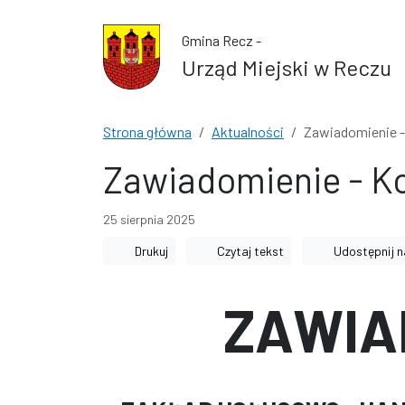
Przejdź do treści
Przejdź do wyszukiwarki
Gmina Recz -
Urząd Miejski w Reczu
Strona główna
Aktualności
Zawiadomienie -
Zawiadomienie - K
25 sierpnia 2025
Drukuj
Czytaj tekst
Udostępnij n
ZAWIA