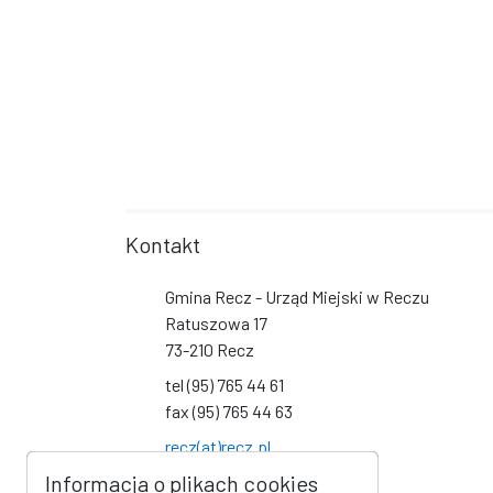
Kontakt
Gmina Recz - Urząd Miejski w Reczu
Ratuszowa 17
73-210 Recz
tel (95) 765 44 61
fax (95) 765 44 63
recz(at)recz.pl
Informacja o plikach cookies
Social Media