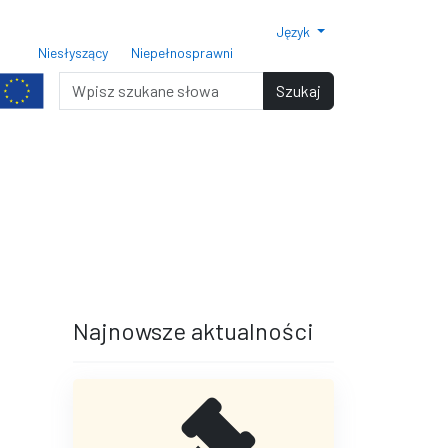
Język
ar czcionki 150%
Rozmiar czcionki 200%
Niesłyszący
Niepełnosprawni
miar czcionki
Wyszukiwarka
Szukaj
terami
iędzy wierszami
Najnowsze aktualności