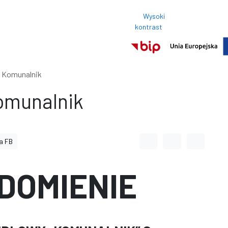
Wysoki
Rozmi
kontrast
Normalny roz
 Komunalnik
omunalnik
Odstęp między wyrazami
Odstęp między li
Odstęp m
a FB
DOMIENIE