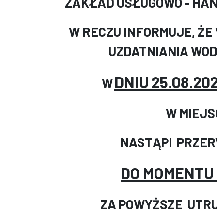
ZAKŁAD USŁUGOWO - HAND
W RECZU INFORMUJE, ŻE
UZDATNIANIA WOD
DNIU 25.08.20
W
W MIEJS
NASTĄPI PRZER
DO MOMENTU 
ZA POWYŻSZE UTR