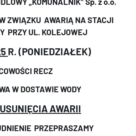
LOWY „KOMUNALNIK” Sp. z o.o.
 W ZWIĄZKU AWARIĄ NA STACJI
Y PRZY UL. KOLEJOWEJ
25
R. (PONIEDZIAŁEK)
COWOŚCI RECZ
WA W DOSTAWIE WODY
USUNIĘCIA AWARII
UDNIENIE PRZEPRASZAMY