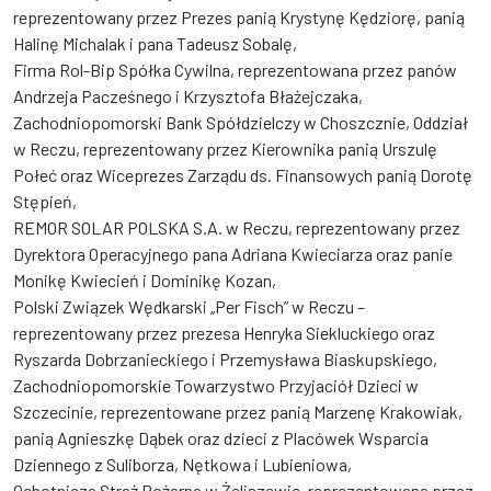
reprezentowany przez Prezes panią Krystynę Kędziorę, panią
Halinę Michalak i pana Tadeusz Sobalę,
Firma Rol-Bip Spółka Cywilna, reprezentowana przez panów
Andrzeja Pacześnego i Krzysztofa Błażejczaka,
Zachodniopomorski Bank Spółdzielczy w Choszcznie, Oddział
w Reczu, reprezentowany przez Kierownika panią Urszulę
Połeć oraz Wiceprezes Zarządu ds. Finansowych panią Dorotę
Stępień,
REMOR SOLAR POLSKA S.A. w Reczu, reprezentowany przez
Dyrektora Operacyjnego pana Adriana Kwieciarza oraz panie
Monikę Kwiecień i Dominikę Kozan,
Polski Związek Wędkarski „Per Fisch” w Reczu –
reprezentowany przez prezesa Henryka Siekluckiego oraz
Ryszarda Dobrzanieckiego i Przemysława Biaskupskiego,
Zachodniopomorskie Towarzystwo Przyjaciół Dzieci w
Szczecinie, reprezentowane przez panią Marzenę Krakowiak,
panią Agnieszkę Dąbek oraz dzieci z Placówek Wsparcia
Dziennego z Suliborza, Nętkowa i Lubieniowa,
Ochotnicza Straż Pożarna w Żeliszewie, reprezentowana przez