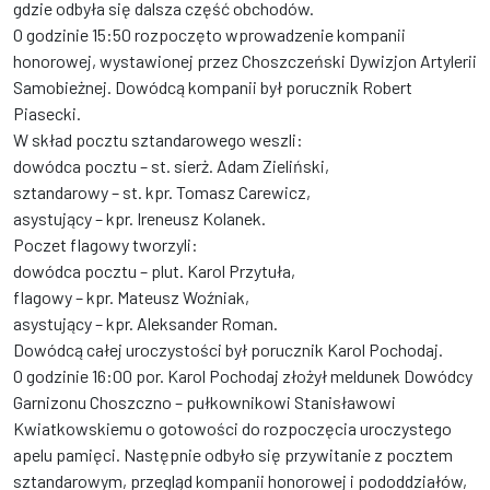
gdzie odbyła się dalsza część obchodów.
O godzinie 15:50 rozpoczęto wprowadzenie kompanii
honorowej, wystawionej przez Choszczeński Dywizjon Artylerii
Samobieżnej. Dowódcą kompanii był porucznik Robert
Piasecki.
W skład pocztu sztandarowego weszli:
dowódca pocztu – st. sierż. Adam Zieliński,
sztandarowy – st. kpr. Tomasz Carewicz,
asystujący – kpr. Ireneusz Kolanek.
Poczet flagowy tworzyli:
dowódca pocztu – plut. Karol Przytuła,
flagowy – kpr. Mateusz Woźniak,
asystujący – kpr. Aleksander Roman.
Dowódcą całej uroczystości był porucznik Karol Pochodaj.
O godzinie 16:00 por. Karol Pochodaj złożył meldunek Dowódcy
Garnizonu Choszczno – pułkownikowi Stanisławowi
Kwiatkowskiemu o gotowości do rozpoczęcia uroczystego
apelu pamięci. Następnie odbyło się przywitanie z pocztem
sztandarowym, przegląd kompanii honorowej i pododdziałów,