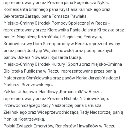
reprezentowany przez Prezesa pana Eugeniusza Nykla,
Komendanta Gminnego pana Krystiana Kulińskiego oraz
Sekretarza Zarządu pana Tomasza Pawlaka,
Miejsko-Gminny Ośrodek Pomocy Społecznej w Reczu –
reprezentowany przez Kierownika Panią Jolantę Kiłoczko oraz
panie: Magdalenę Koźmińską i Magdalenę Fedoryga,
Środowiskowy Dom Samopomocy w Reczu, reprezentowany
przez panią Justynę Wojciechowską oraz podopiecznych
panów Oskara Nowaka i Ryszarda Duszę,
Miejsko-Gminny Ośrodek Kultury i Sportu oraz Miejsko-Gminna
Biblioteka Publiczna w Reczu, reprezentowane przez panią
Małgorzatę Chmielewską oraz panów Marka Jarzębińskiego i
Mariusza Brzozowskiego,
Zakład Usługowo–Handlowy „Komunalnik” w Reczu,
reprezentowany przez Prezesa Michała Niżniowskiego,
Przewodniczącego Rady Nadzorczej pana Dariusza
Zielińskiego oraz Wiceprzewodniczącą Rady Nadzorczej panią
Monikę Kostrzewską,
Polski Związek Emerytów, Rencistów i Inwalidów w Reczu,