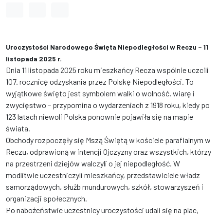
Odstęp między wyrazami
Odstęp między literami
Odstęp między wierszami
Uroczystości Narodowego Święta Niepodległości w Reczu – 11
listopada 2025 r.
Dnia 11 listopada 2025 roku mieszkańcy Recza wspólnie uczcili
107. rocznicę odzyskania przez Polskę Niepodległości. To
wyjątkowe święto jest symbolem walki o wolność, wiarę i
zwycięstwo – przypomina o wydarzeniach z 1918 roku, kiedy po
123 latach niewoli Polska ponownie pojawiła się na mapie
świata.
Obchody rozpoczęły się Mszą Świętą w kościele parafialnym w
Reczu, odprawioną w intencji Ojczyzny oraz wszystkich, którzy
na przestrzeni dziejów walczyli o jej niepodległość. W
modlitwie uczestniczyli mieszkańcy, przedstawiciele władz
samorządowych, służb mundurowych, szkół, stowarzyszeń i
organizacji społecznych.
Po nabożeństwie uczestnicy uroczystości udali się na plac,