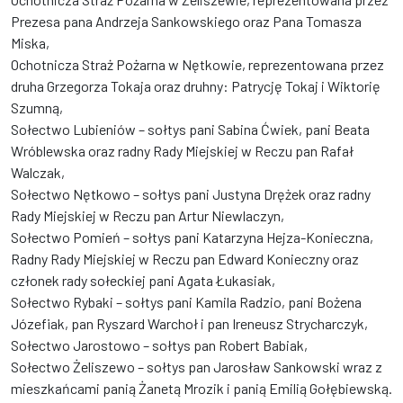
Prezesa pana Andrzeja Sankowskiego oraz Pana Tomasza
Miska,
Ochotnicza Straż Pożarna w Nętkowie, reprezentowana przez
druha Grzegorza Tokaja oraz druhny: Patrycję Tokaj i Wiktorię
Szumną,
Sołectwo Lubieniów – sołtys pani Sabina Ćwiek, pani Beata
Wróblewska oraz radny Rady Miejskiej w Reczu pan Rafał
Walczak,
Sołectwo Nętkowo – sołtys pani Justyna Drężek oraz radny
Rady Miejskiej w Reczu pan Artur Niewlaczyn,
Sołectwo Pomień – sołtys pani Katarzyna Hejza-Konieczna,
Radny Rady Miejskiej w Reczu pan Edward Konieczny oraz
członek rady sołeckiej pani Agata Łukasiak,
Sołectwo Rybaki – sołtys pani Kamila Radzio, pani Bożena
Józefiak, pan Ryszard Warchoł i pan Ireneusz Strycharczyk,
Sołectwo Jarostowo – sołtys pan Robert Babiak,
Sołectwo Żeliszewo – sołtys pan Jarosław Sankowski wraz z
mieszkańcami panią Żanetą Mrozik i panią Emilią Gołębiewską.