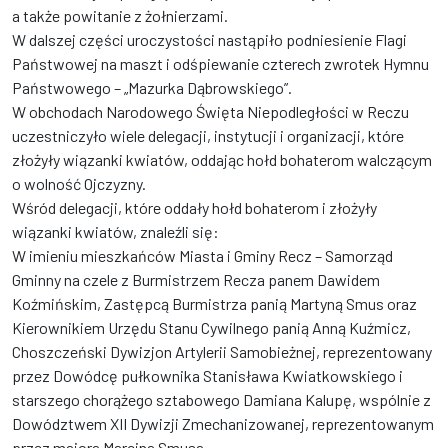
a także powitanie z żołnierzami.
W dalszej części uroczystości nastąpiło podniesienie Flagi
Państwowej na maszt i odśpiewanie czterech zwrotek Hymnu
Państwowego – „Mazurka Dąbrowskiego”.
W obchodach Narodowego Święta Niepodległości w Reczu
uczestniczyło wiele delegacji, instytucji i organizacji, które
złożyły wiązanki kwiatów, oddając hołd bohaterom walczącym
o wolność Ojczyzny.
Wśród delegacji, które oddały hołd bohaterom i złożyły
wiązanki kwiatów, znaleźli się:
W imieniu mieszkańców Miasta i Gminy Recz – Samorząd
Gminny na czele z Burmistrzem Recza panem Dawidem
Koźmińskim, Zastępcą Burmistrza panią Martyną Smus oraz
Kierownikiem Urzędu Stanu Cywilnego panią Anną Kuźmicz,
Choszczeński Dywizjon Artylerii Samobieżnej, reprezentowany
przez Dowódcę pułkownika Stanisława Kwiatkowskiego i
starszego chorążego sztabowego Damiana Kalupę, wspólnie z
Dowództwem XII Dywizji Zmechanizowanej, reprezentowanym
przez majora Marcina Smusa,