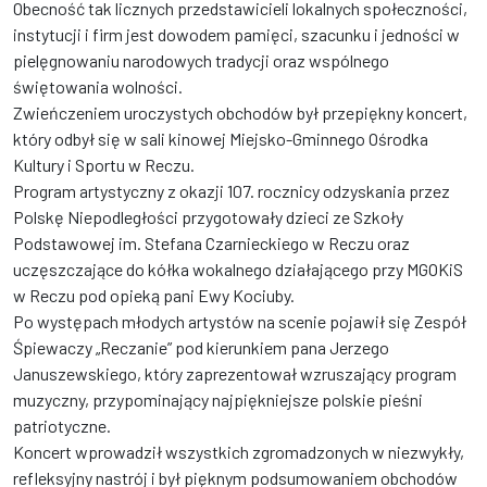
Obecność tak licznych przedstawicieli lokalnych społeczności,
instytucji i firm jest dowodem pamięci, szacunku i jedności w
pielęgnowaniu narodowych tradycji oraz wspólnego
świętowania wolności.
Zwieńczeniem uroczystych obchodów był przepiękny koncert,
który odbył się w sali kinowej Miejsko-Gminnego Ośrodka
Kultury i Sportu w Reczu.
Program artystyczny z okazji 107. rocznicy odzyskania przez
Polskę Niepodległości przygotowały dzieci ze Szkoły
Podstawowej im. Stefana Czarnieckiego w Reczu oraz
uczęszczające do kółka wokalnego działającego przy MGOKiS
w Reczu pod opieką pani Ewy Kociuby.
Po występach młodych artystów na scenie pojawił się Zespół
Śpiewaczy „Reczanie” pod kierunkiem pana Jerzego
Januszewskiego, który zaprezentował wzruszający program
muzyczny, przypominający najpiękniejsze polskie pieśni
patriotyczne.
Koncert wprowadził wszystkich zgromadzonych w niezwykły,
refleksyjny nastrój i był pięknym podsumowaniem obchodów