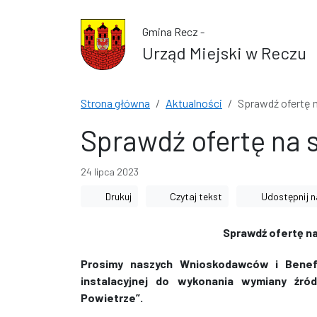
Przejdź do treści
Przejdź do wyszukiwarki
Gmina Recz -
Urząd Miejski w Reczu
Strona główna
Aktualności
Sprawdź ofertę 
Sprawdź ofertę na 
24 lipca 2023
Drukuj
Czytaj tekst
Udostępnij n
Sprawdź ofertę na
Prosimy naszych Wnioskodawców i Benef
instalacyjnej do wykonania wymiany źr
Powietrze”.