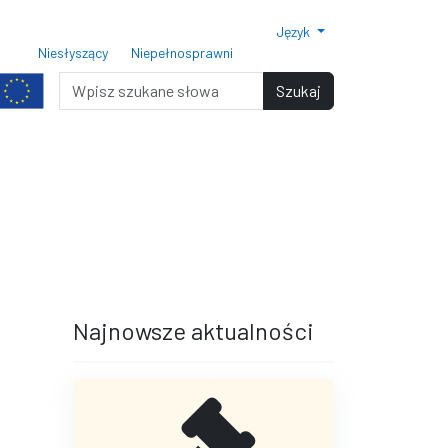
Język
ar czcionki 150%
Rozmiar czcionki 200%
Niesłyszący
Niepełnosprawni
miar czcionki
Wyszukiwarka
Szukaj
terami
iędzy wierszami
Najnowsze aktualności