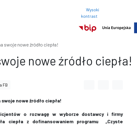
Wysoki
Rozmi
kontrast
Normalny roz
na swoje nowe źródło ciepła!
swoje nowe źródło ciepła!
Odstęp między wyrazami
Odstęp między li
Odstęp m
a FB
 swoje nowe źródło ciepła!
icjentów o rozwagę w wyborze dostawcy i firmy
ódła ciepła z dofinansowaniem programu „Czyste