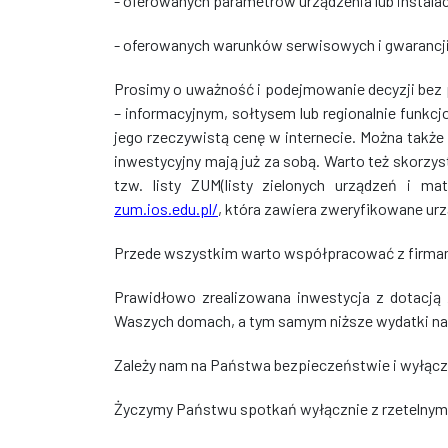
- oferowanych parametrów urządzenia lub instalac
- oferowanych warunków serwisowych i gwarancji
Prosimy o uważność i podejmowanie decyzji bez 
– informacyjnym, sołtysem lub regionalnie funkc
jego rzeczywistą cenę w internecie. Można także
inwestycyjny mają już za sobą. Warto też skorzy
tzw. listy ZUM(listy zielonych urządzeń i m
zum.ios.edu.pl/
, która zawiera zweryfikowane urz
Przede wszystkim warto współpracować z firmami
Prawidłowo zrealizowana inwestycja z dotacją 
Waszych domach, a tym samym niższe wydatki na
Zależy nam na Państwa bezpieczeństwie i wyłącz
Życzymy Państwu spotkań wyłącznie z rzetelnymi f