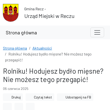
Przejdź do treści
Przejdź do wyszukiwarki
Gmina Recz -
Urząd Miejski w Reczu
Strona główna
Strona główna
Aktualności
Rolniku! Hodujesz bydło mięsne? Nie możesz tego
przegapić!
Rolniku! Hodujesz bydło mięsne?
Nie możesz tego przegapić!
06 czerwca 2025
Drukuj
Czytaj tekst
Udostępnij na FB
Odstęp między wyrazami
Odstęp między literami
Odstęp między wierszami