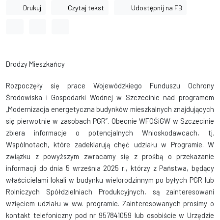
Drukuj
Czytaj tekst
Udostępnij na FB
Odstęp między wyrazami
Odstęp między literami
Odstęp między wierszami
Drodzy Mieszkańcy
Rozpoczęły się prace Wojewódzkiego Funduszu Ochrony
Środowiska i Gospodarki Wodnej w Szczecinie nad programem
„Modernizacja energetyczna budynków mieszkalnych znajdujących
się pierwotnie w zasobach PGR”. Obecnie WFOŚiGW w Szczecinie
zbiera informacje o potencjalnych Wnioskodawcach, tj.
Wspólnotach, które zadeklarują chęć udziału w Programie. W
związku z powyższym zwracamy się z prośbą o przekazanie
informacji do dnia 5 września 2025 r., którzy z Państwa, będący
właścicielami lokali w budynku wielorodzinnym po byłych PGR lub
Rolniczych Spółdzielniach Produkcyjnych, są zainteresowani
wzięciem udziału w ww. programie. Zainteresowanych prosimy o
kontakt telefoniczny pod nr 957841059 lub osobiście w Urzędzie