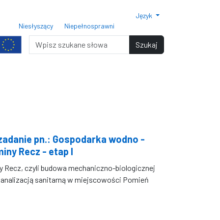
Język
ar czcionki 150%
Rozmiar czcionki 200%
Niesłyszący
Niepełnosprawni
miar czcionki
Wyszukiwarka
Szukaj
zadanie pn.: Gospodarka wodno -
iny Recz - etap I
y Recz, czyli budowa mechaniczno-biologicznej
kanalizacją sanitarną w miejscowości Pomień