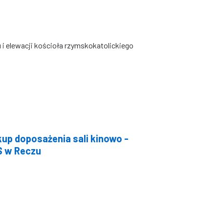
i elewacji kościoła rzymskokatolickiego
up doposażenia sali kinowo -
S w Reczu