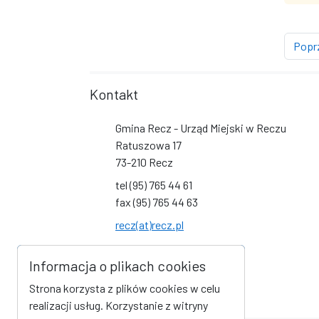
Popr
Kontakt
Gmina Recz - Urząd Miejski w Reczu
Ratuszowa 17
73-210 Recz
tel (95) 765 44 61
fax (95) 765 44 63
recz(at)recz.pl
Social Media
Informacja o plikach cookies
Link do profilu na Facebook
Link do kanału na YouTube
Strona korzysta z plików cookies w celu
realizacji usług. Korzystanie z witryny