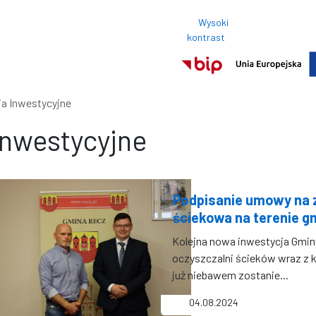
Wysoki
Rozmi
kontrast
Normalny roz
ia Inwestycyjne
Inwestycyjne
Podpisanie umowy na 
ściekowa na terenie gm
Kolejna nowa inwestycja Gmin
oczyszczalni ścieków wraz z 
już niebawem zostanie...
04.08.2024