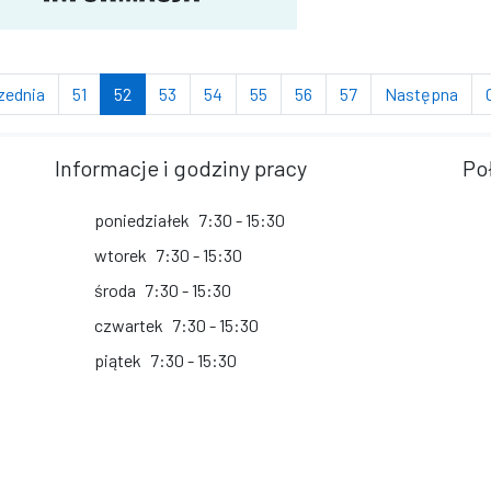
strona
strona
(bieżąca strona)
strona
strona
strona
strona
strona
stro
zednia
51
52
53
54
55
56
57
Następna
Informacje i godziny pracy
Po
poniedziałek
7:30 - 15:30
wtorek
7:30 - 15:30
środa
7:30 - 15:30
czwartek
7:30 - 15:30
piątek
7:30 - 15:30