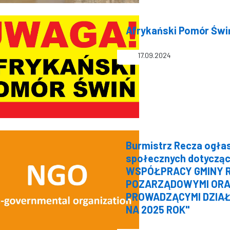
Afrykański Pomór Świ
17.09.2024
Burmistrz Recza ogłas
społecznych dotyczą
WSPÓŁPRACY GMINY R
POZARZĄDOWYMI ORAZ
PROWADZĄCYMI DZIA
NA 2025 ROK"