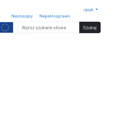
Język
ar czcionki 150%
Rozmiar czcionki 200%
Niesłyszący
Niepełnosprawni
miar czcionki
Wyszukiwarka
Szukaj