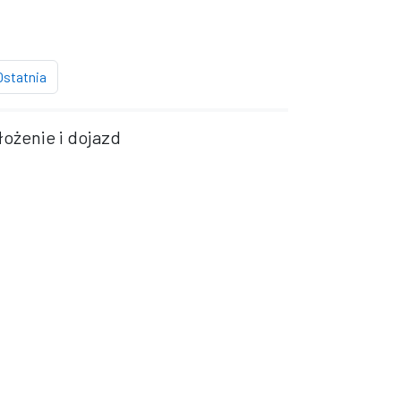
na
strona
Ostatnia
łożenie i dojazd