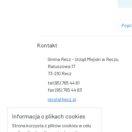
Popr
Kontakt
Gmina Recz - Urząd Miejski w Reczu
Ratuszowa 17
73-210 Recz
tel (95) 765 44 61
fax (95) 765 44 63
recz(at)recz.pl
Social Media
Informacja o plikach cookies
Link do profilu na Facebook
Link do kanału na YouTube
Strona korzysta z plików cookies w celu