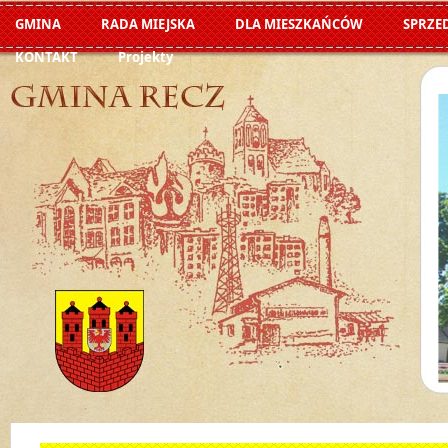
GMINA
RADA MIEJSKA
DLA MIESZKAŃCÓW
SPRZE
KONTAKT
Projekty