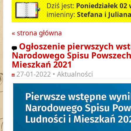
Dziś jest:
Poniedziałek 02 
imieniny:
Stefana i Julian
« strona główna
Ogłoszenie pierwszych ws
Narodowego Spisu Powszech
Mieszkań 2021
27-01-2022 • Aktualności